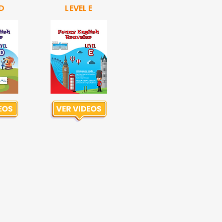
 D
LEVEL E