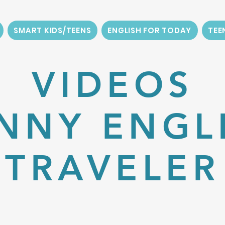
SMART KIDS/TEENS
ENGLISH FOR TODAY
TEE
VIDEOS
NNY ENGL
TRAVELER